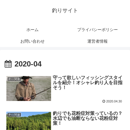
釣りサイト
ホーム
プライバシーポリシー
お問い合わせ
運営者情報
2020-04
守って欲しいフィッシングスタイ
釣り関連
ルを紹介！オシャレ釣り人を目指
そう！
2020.04.30
釣りでも花粉症対策っているの？
釣り関連
水辺でも油断ならない花粉症対
策！