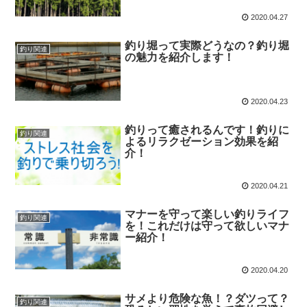
2020.04.27
釣り堀って実際どうなの？釣り堀
釣り関連
の魅力を紹介します！
2020.04.23
釣りって癒されるんです！釣りに
釣り関連
よるリラクゼーション効果を紹
介！
2020.04.21
マナーを守って楽しい釣りライフ
釣り関連
を！これだけは守って欲しいマナ
ー紹介！
2020.04.20
サメより危険な魚！？ダツって？
釣り関連