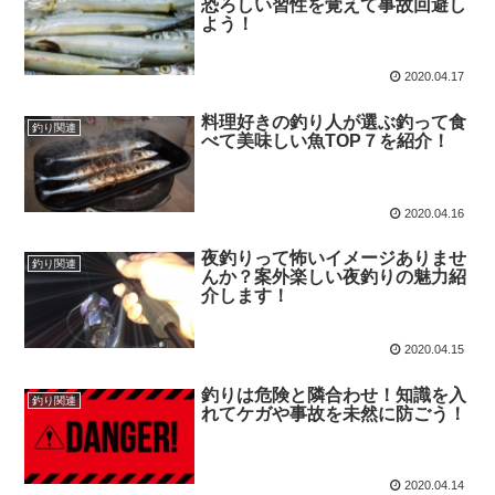
恐ろしい習性を覚えて事故回避し
よう！
2020.04.17
料理好きの釣り人が選ぶ釣って食
釣り関連
べて美味しい魚TOP７を紹介！
2020.04.16
夜釣りって怖いイメージありませ
釣り関連
んか？案外楽しい夜釣りの魅力紹
介します！
2020.04.15
釣りは危険と隣合わせ！知識を入
釣り関連
れてケガや事故を未然に防ごう！
2020.04.14